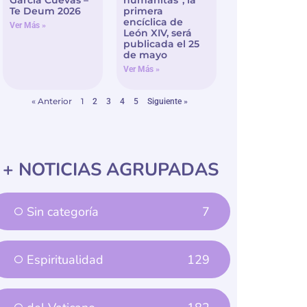
Te Deum 2026
primera
encíclica de
Ver Más »
León XIV, será
publicada el 25
de mayo
Ver Más »
« Anterior
1
2
3
4
5
Siguiente »
+ NOTICIAS AGRUPADAS
Sin categoría
7
Espiritualidad
129
del Vaticano
182