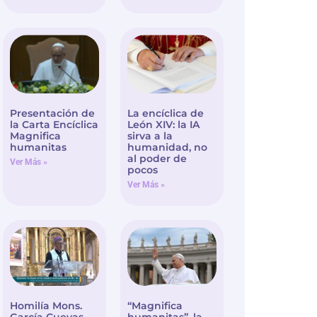
Presentación de
La encíclica de
la Carta Encíclica
León XIV: la IA
Magnifica
sirva a la
humanitas
humanidad, no
al poder de
Ver Más »
pocos
Ver Más »
Homilía Mons.
“Magnifica
García Cuevas –
humanitas”, la