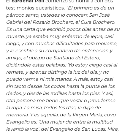
El
cardenal Poli
comenzó su homilía con dos
testimonios eucarísticos.
“El primero es de un
párroco santo, ustedes lo conocen: San José
Gabriel del Rosario Brochero, el Cura Brochero.
Es una carta que escribió pocos días antes de su
muerte, ya estaba muy enfermo de lepra, casi
ciego, y con muchas dificultades para moverse,
y le escribía a su compañero de ordenación y
amigo, el obispo de Santiago del Estero,
diciéndole estas palabras: ‘Yo estoy ciego casi al
remate, y apenas distingo la luz del día, y no
puedo verme ni mis manos. A más, estoy casi
sin tacto desde los codos hasta la punta de los
dedos, y desde las rodillas hasta los pies. Y así,
otra persona me tiene que vestir o prenderme
la ropa. La misa, todos los días, la digo de
memoria. Y es aquella, de la Virgen María, cuyo
Evangelio es: ‘Una mujer de entre la multitud
levantó la voz’, del Evangelio de San Lucas. Mire,