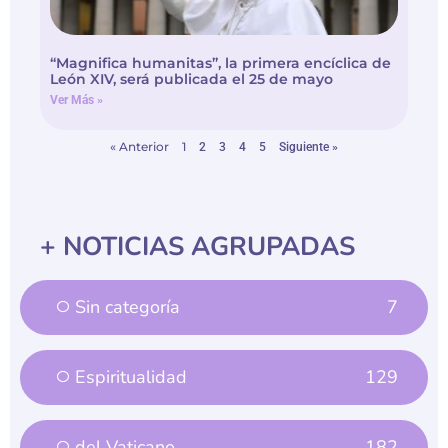
“Magnifica humanitas”, la primera encíclica de
León XIV, será publicada el 25 de mayo
Ver Más »
« Anterior
1
2
3
4
5
Siguiente »
+ NOTICIAS AGRUPADAS
Sin categoría
7
Espiritualidad
129
del Vaticano
182