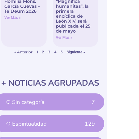
García Cuevas –
humanitas”, la
Te Deum 2026
primera
encíclica de
Ver Más »
León XIV, será
publicada el 25
de mayo
Ver Más »
« Anterior
1
2
3
4
5
Siguiente »
+ NOTICIAS AGRUPADAS
Sin categoría
7
Espiritualidad
129