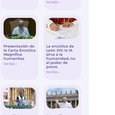
Ver Más »
Presentación de
La encíclica de
la Carta Encíclica
León XIV: la IA
Magnifica
sirva a la
humanitas
humanidad, no
al poder de
Ver Más »
pocos
Ver Más »
Homilía Mons.
“Magnifica