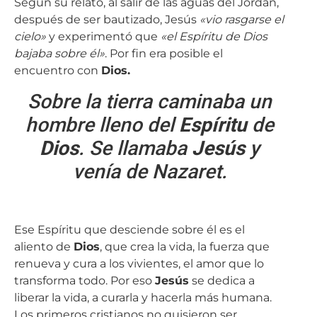
Según su relato, al salir de las aguas del Jordán,
después de ser bautizado, Jesús
«vio rasgarse el
cielo»
y experimentó que
«el Espíritu de Dios
bajaba sobre él»
. Por fin era posible el
encuentro con
Dios.
Sobre la tierra caminaba un
hombre lleno del
Espíritu
de
Dios
. Se llamaba
Jesús
y
venía de Nazaret.
Ese Espíritu que desciende sobre él es el
aliento de
Dios
, que crea la vida, la fuerza que
renueva y cura a los vivientes, el amor que lo
transforma todo. Por eso
Jesús
se dedica a
liberar la vida, a curarla y hacerla más humana.
Los primeros cristianos no quisieron ser