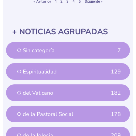
« Anterior
1
2
3
4
5
Siguiente »
+ NOTICIAS AGRUPADAS
Sin categoría
7
Espiritualidad
129
del Vaticano
182
de la Pastoral Social
178
de la Iglesia
209