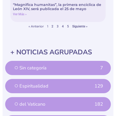
León XIV, será publicada el 25 de mayo
Ver Más »
« Anterior
1
2
3
4
5
Siguiente »
+ NOTICIAS AGRUPADAS
Sin categoría
7
Espiritualidad
129
del Vaticano
182
de la Pastoral Social
178