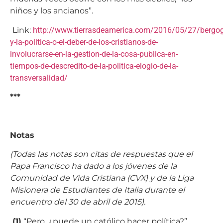
niños y los ancianos”.
Link:
http://www.tierrasdeamerica.com/2016/05/27/bergog
y-la-politica-o-el-deber-de-los-cristianos-de-
involucrarse-en-la-gestion-de-la-cosa-publica-en-
tiempos-de-descredito-de-la-politica-elogio-de-la-
transversalidad/
***
Notas
(Todas las notas son citas de respuestas que el
Papa Francisco ha dado a los jóvenes de la
Comunidad de Vida Cristiana (CVX) y de la Liga
Misionera de Estudiantes de Italia durante el
encuentro del 30 de abril de 2015).
(1)
“Pero, ¿puede un católico hacer política?”.