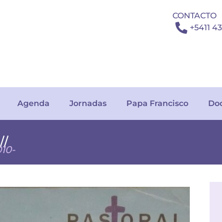
CONTACTO
+5411 4
Agenda
Jornadas
Papa Francisco
Do
/
010-