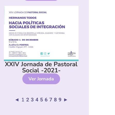
XXIV Jornada de Pastoral
Social -2021-
Ver Jornada
◄
1
2
3
4
5
6
7
8
9
►