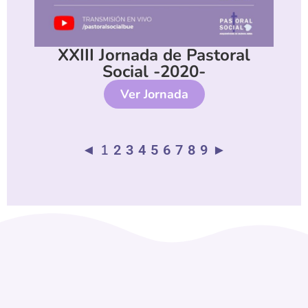
XXIII Jornada de Pastoral
Social -2020-
Ver Jornada
◄
1
2
3
4
5
6
7
8
9
►