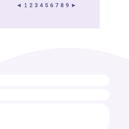
◄
1
2
3
4
5
6
7
8
9
►