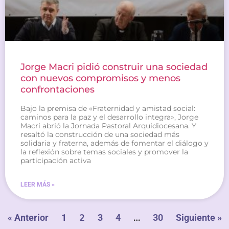
Jorge Macri pidió construir una sociedad
con nuevos compromisos y menos
confrontaciones
Bajo la premisa de «Fraternidad y amistad social:
caminos para la paz y el desarrollo integra», Jorge
Macri abrió la Jornada Pastoral Arquidiocesana. Y
resaltó la construcción de una sociedad más
solidaria y fraterna, además de fomentar el diálogo y
la reflexión sobre temas sociales y promover la
participación activa
LEER MÁS »
2
…
« Anterior
1
3
4
30
Siguiente »