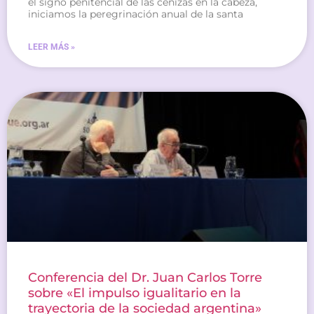
el signo penitencial de las cenizas en la cabeza,
iniciamos la peregrinación anual de la santa
LEER MÁS »
Conferencia del Dr. Juan Carlos Torre
sobre «El impulso igualitario en la
trayectoria de la sociedad argentina»