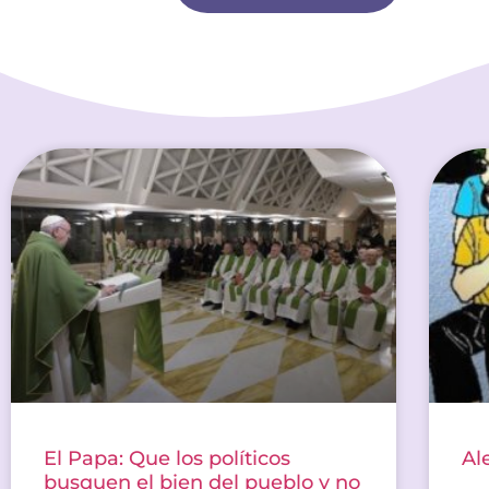
El Papa: Que los políticos
Al
busquen el bien del pueblo y no