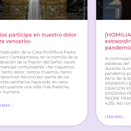
ios participa en nuestro dolor
[HOMILI
ra vencerlo»
extraordin
pandemi
Predicador de la Casa Pontificia Padre
iero Cantalamessa, en la homilía de la
A continuaci
ebración de la Pasión del Señor, lanzó
palabras del
mensaje contundente: «No hagamos
durante la or
 tanto dolor, tantos muertos, tanto
pandemia por
promiso heroico por parte de los
Atrio de la 
ntes sanitarios haya sido en vano.
MOMENTO E
struyamos una vida más fraterna,
ORACIÓN EN
s humana
EPIDEMIA P
PADRE FRANC
4,35). Así c
R MÁS »
LEER MÁS »