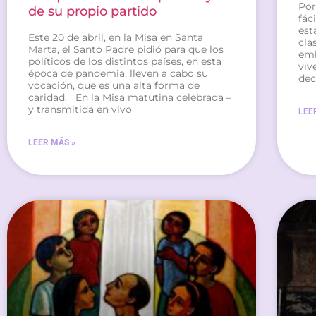
Por
de su propio partido
fác
est
Este 20 de abril, en la Misa en Santa
cla
Marta, el Santo Padre pidió para que los
emb
políticos de los distintos países, en esta
viv
época de pandemia, lleven a cabo su
dec
vocación, que es una alta forma de
caridad. En la Misa matutina celebrada –
y transmitida en vivo
LEE
LEER MÁS »