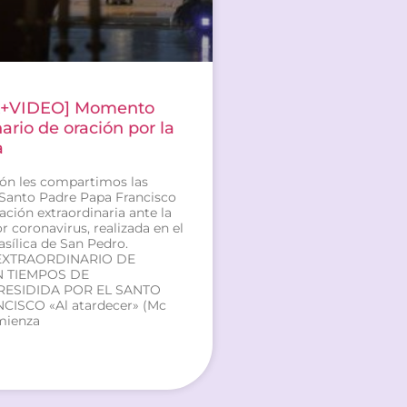
A+VIDEO] Momento
ario de oración por la
a
ón les compartimos las
 Santo Padre Papa Francisco
ación extraordinaria ante la
 coronavirus, realizada en el
Basílica de San Pedro.
XTRAORDINARIO DE
 TIEMPOS DE
RESIDIDA POR EL SANTO
ISCO «Al atardecer» (Mc
omienza