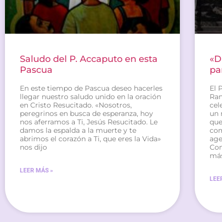
Saludo del P. Accaputo en esta
«D
Pascua
pa
En este tiempo de Pascua deseo hacerles
El 
llegar nuestro saludo unido en la oración
Ran
en Cristo Resucitado. «Nosotros,
cel
peregrinos en busca de esperanza, hoy
un 
nos aferramos a Ti, Jesús Resucitado. Le
que
damos la espalda a la muerte y te
com
abrimos el corazón a Ti, que eres la Vida»
age
nos dijo
Con
má
LEER MÁS »
LEE