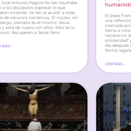
 José Antonio Pagola No les resultaba
humanidad
il a los discípulos expresar lo que
aban viviendo. Se les ve acudir a toda
El papa Fran
se de recursos narrativos. El núcleo, sin
una reflexió
argo, siempre es el mismo: Jesús
marcada por 
e y está de nuevo con ellos. Esto es lo
llama a cont
isivo. Recuperan a Jesús lleno
necesarios de 
solidaridad” 
día después 
R MÁS »
Roma regala 
LEER MÁS »