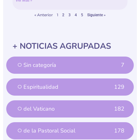
« Anterior
1
2
3
4
5
Siguiente »
+ NOTICIAS AGRUPADAS
Sin categoría
7
Espiritualidad
129
del Vaticano
182
de la Pastoral Social
178