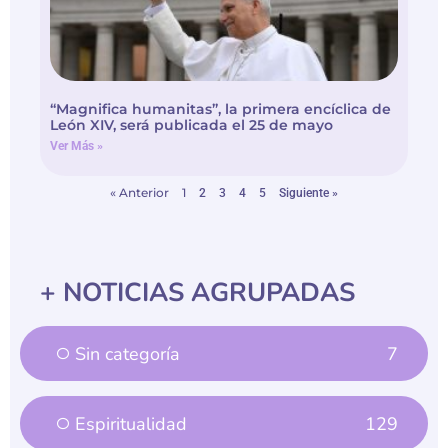
“Magnifica humanitas”, la primera encíclica de
León XIV, será publicada el 25 de mayo
Ver Más »
« Anterior
1
2
3
4
5
Siguiente »
+ NOTICIAS AGRUPADAS
Sin categoría
7
Espiritualidad
129