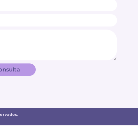
onsulta
servados.