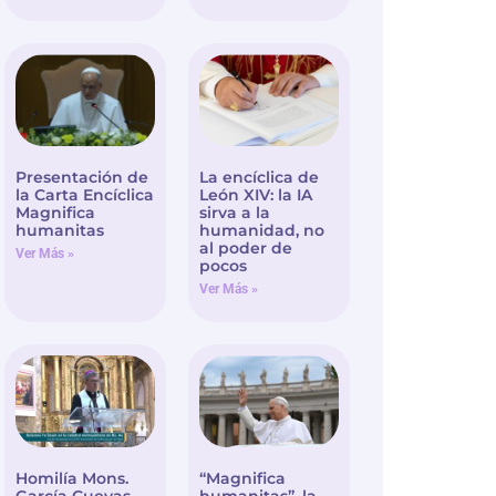
Presentación de
La encíclica de
la Carta Encíclica
León XIV: la IA
Magnifica
sirva a la
humanitas
humanidad, no
al poder de
Ver Más »
pocos
Ver Más »
Homilía Mons.
“Magnifica
García Cuevas –
humanitas”, la