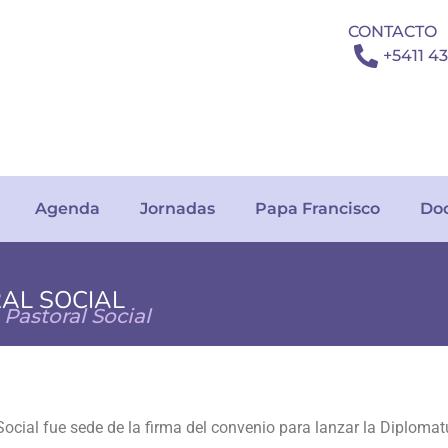
CONTACTO
+5411 4
Agenda
Jornadas
Papa Francisco
Do
RAL SOCIAL
Pastoral Social
Presentación de la Carta Encíclica Magnifica humanitas