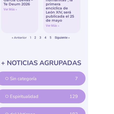
Te Deum 2026
primera
encíclica de
Ver Más »
León XIV, será
publicada el 25
de mayo
Ver Más »
« Anterior
1
2
3
4
5
Siguiente »
+ NOTICIAS AGRUPADAS
Sin categoría
7
Espiritualidad
129
del Vaticano
182