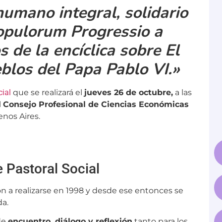
humano integral, solidario
Populorum Progressio a
 de la encíclica sobre El
blos del Papa Pablo VI.»
ial
que se realizará el
jueves 26 de octubre,
a las
l
Consejo Profesional de Ciencias Económicas
nos Aires.
e Pastoral Social
n a realizarse en 1998 y desde ese entonces se
da.
de
encuentro, diálogo y reflexión
tanto para los