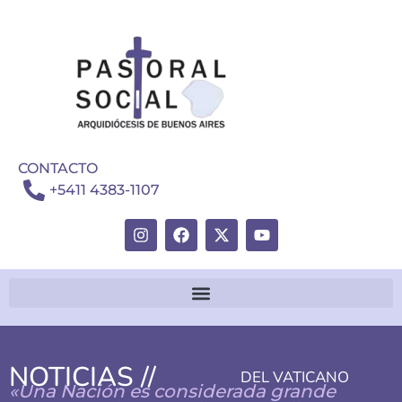
CONTACTO
+5411 4383-1107
NOTICIAS //
DEL VATICANO
«Una Nación es considerada grande