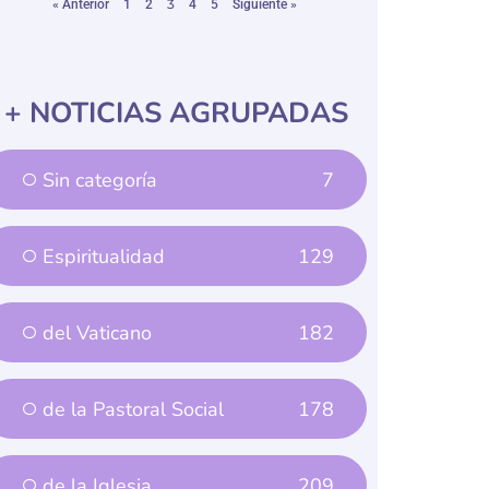
+ NOTICIAS AGRUPADAS
Sin categoría
7
Espiritualidad
129
del Vaticano
182
de la Pastoral Social
178
de la Iglesia
209