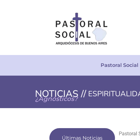
Pastoral Social
NOTICIAS //
ESPIRITUALI
¿Agnósticos?
Últimas Noticias
Presentac