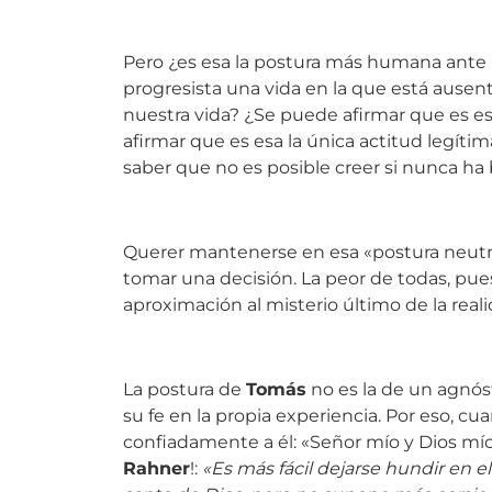
Pero ¿es esa la postura más humana ante
progresista una vida en la que está ausen
nuestra vida? ¿Se puede afirmar que es es
afirmar que es esa la única actitud legí
saber que no es posible creer si nunca ha
Querer mantenerse en esa «postura neutral»
tomar una decisión. La peor de todas, pue
aproximación al misterio último de la reali
La postura de
Tomás
no es la de un agnóst
su fe en la propia experiencia. Por eso, c
confiadamente a él: «Señor mío y Dios mío
Rahner
!:
«Es más fácil dejarse hundir en e
santo de Dios, pero no supone más coraje