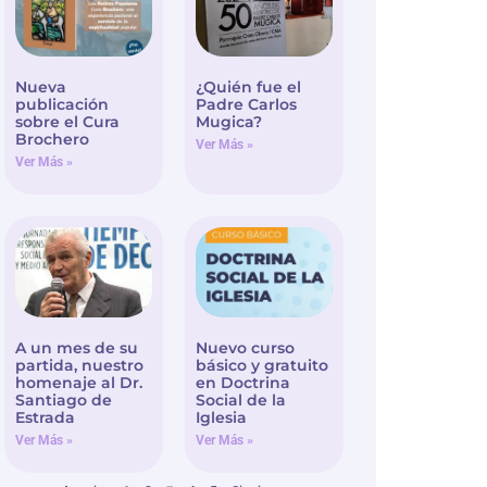
Nueva
¿Quién fue el
publicación
Padre Carlos
sobre el Cura
Mugica?
Brochero
Ver Más »
Ver Más »
A un mes de su
Nuevo curso
partida, nuestro
básico y gratuito
homenaje al Dr.
en Doctrina
Santiago de
Social de la
Estrada
Iglesia
Ver Más »
Ver Más »
3
« Anterior
1
2
4
5
Siguiente »