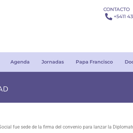
CONTACTO
+5411 4
Agenda
Jornadas
Papa Francisco
Do
DAD
ión de la Carta Encíclica Magnifica humanitas