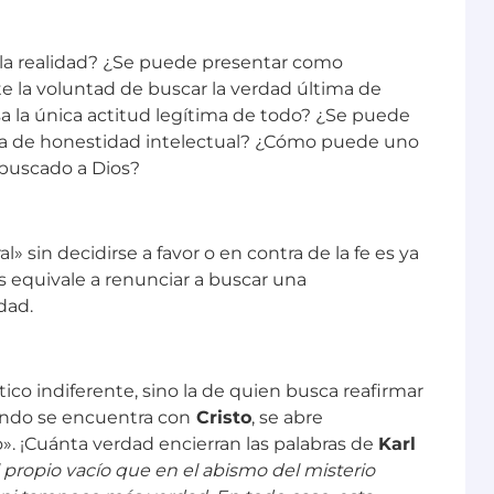
 la realidad? ¿Se puede presentar como
te la voluntad de buscar la verdad última de
a la única actitud legítima de todo? ¿Se puede
tima de honestidad intelectual? ¿Cómo puede uno
 buscado a Dios?
 sin decidirse a favor o en contra de la fe es ya
s equivale a renunciar a buscar una
dad.
ico indiferente, sino la de quien busca reafirmar
uando se encuentra con
Cristo
, se abre
». ¡Cuánta verdad encierran las palabras de
Karl
l propio vacío que en el abismo del misterio
 ni tampoco más verdad. En todo caso, esta