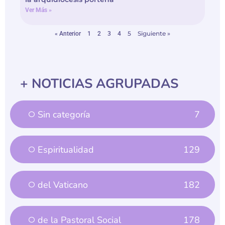
Ver Más »
5
Siguiente »
« Anterior
1
2
3
4
+ NOTICIAS AGRUPADAS
Sin categoría
7
Espiritualidad
129
del Vaticano
182
de la Pastoral Social
178