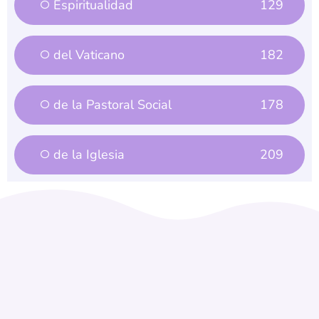
Espiritualidad
129
del Vaticano
182
de la Pastoral Social
178
de la Iglesia
209