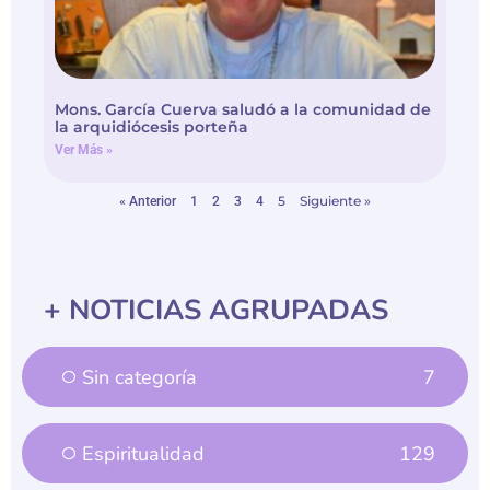
Mons. García Cuerva saludó a la comunidad de
la arquidiócesis porteña
Ver Más »
5
Siguiente »
« Anterior
1
2
3
4
+ NOTICIAS AGRUPADAS
Sin categoría
7
Espiritualidad
129