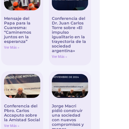
Mensaje del
Conferencia del
Papa para la
Dr. Juan Carlos
Cuaresma:
Torre sobre «El
“Caminemos
impulso
juntos en la
igualitario en la
esperanza”
trayectoria de la
sociedad
Ver Más »
argentina»
Ver Más »
Conferencia del
Jorge Macri
Pbro. Carlos
pidió construir
Accaputo sobre
una sociedad
la Amistad Social
con nuevos
compromisos y
Ver Más »