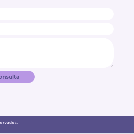
onsulta
servados.