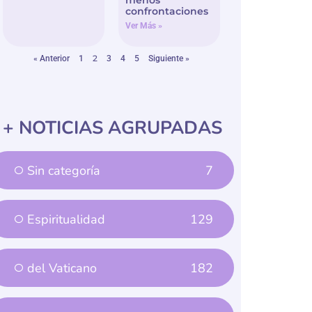
menos
confrontaciones
Ver Más »
2
« Anterior
1
3
4
5
Siguiente »
+ NOTICIAS AGRUPADAS
Sin categoría
7
Espiritualidad
129
del Vaticano
182