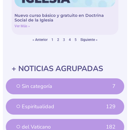
Nuevo curso básico y gratuito en Doctrina
Social de la Iglesia
Ver Más »
3
« Anterior
1
2
4
5
Siguiente »
+ NOTICIAS AGRUPADAS
Sin categoría
7
Espiritualidad
129
del Vaticano
182