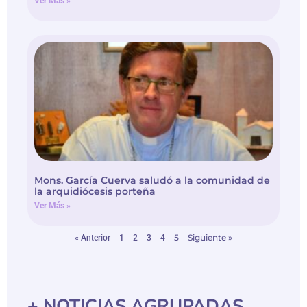
Ver Más »
Mons. García Cuerva saludó a la comunidad de
la arquidiócesis porteña
Ver Más »
5
Siguiente »
« Anterior
1
2
3
4
+ NOTICIAS AGRUPADAS