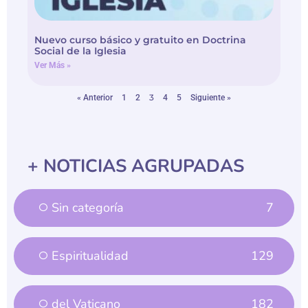
Nuevo curso básico y gratuito en Doctrina
Social de la Iglesia
Ver Más »
3
« Anterior
1
2
4
5
Siguiente »
+ NOTICIAS AGRUPADAS
Sin categoría
7
Espiritualidad
129
del Vaticano
182